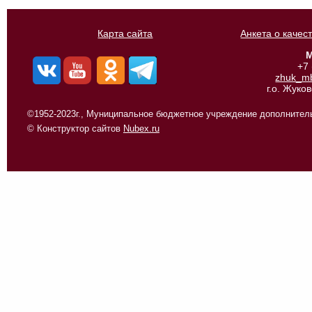
Карта сайта
Анкета о качес
М
+7
zhuk_m
г.о. Жуко
©1952-2023г., Муниципальное бюджетное учреждение дополнитель
© Конструктор сайтов
Nubex.ru