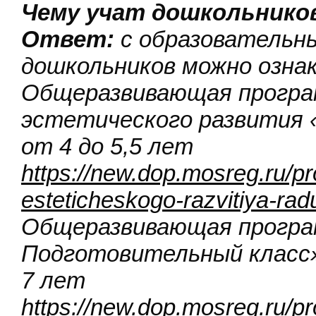
Чему учат дошкольнико
Ответ:
с образовательн
дошкольников можно озна
Общеразвивающая програ
эстетического развития «
от 4 до 5,5 лет
https://new.dop.mosreg.ru/p
esteticheskogo-razvitiya-ra
Общеразвивающая програ
Подготовительный класс» 
7 лет
https://new.dop.mosreg.ru/p