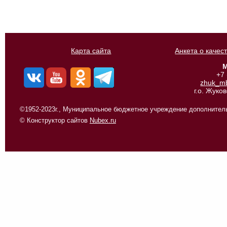
Карта сайта
Анкета о качес
М
+7
zhuk_m
г.о. Жуко
©1952-2023г., Муниципальное бюджетное учреждение дополнитель
© Конструктор сайтов
Nubex.ru