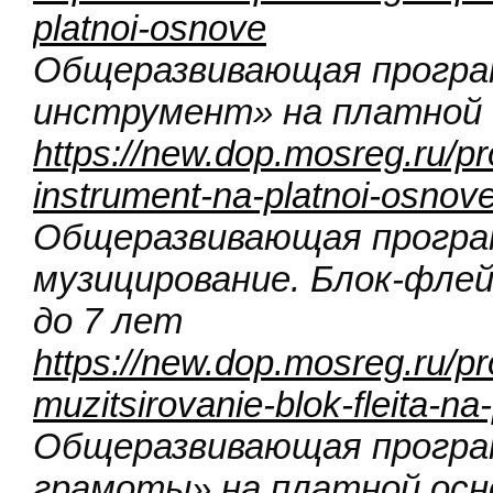
platnoi-osnove
Общеразвивающая програ
инструмент» на платной о
https://new.dop.mosreg.ru/p
instrument-na-platnoi-osnov
Общеразвивающая програ
музицирование. Блок-флей
до 7 лет
https://new.dop.mosreg.ru/p
muzitsirovanie-blok-fleita-na
Общеразвивающая програ
грамоты» на платной осно