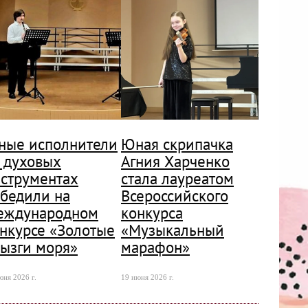
ные исполнители
Юная скрипачка
 духовых
Агния Харченко
струментах
стала лауреатом
бедили на
Всероссийского
еждународном
конкурса
нкурсе «Золотые
«Музыкальный
ызги моря»
марафон»
юня 2026 г.
19 июня 2026 г.