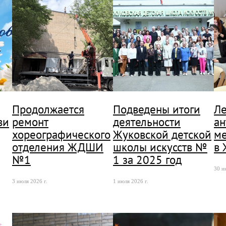
Продолжается
Подведены итоги
Ле
ви
ремонт
деятельности
ан
хореографического
Жуковской детской
ме
отделения ЖДШИ
школы искусств №
в
№1
1 за 2025 год
30 и
3 июля 2026 г.
1 июля 2026 г.