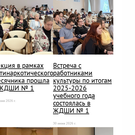
кция в рамках
Встреча с
тинаркотического
работниками
сячника прошла
культуры по итогам
 ЖДШИ № 1
2025-2026
учебного года
состоялась в
юня 2026 г.
ЖДШИ № 1
30 июня 2026 г.