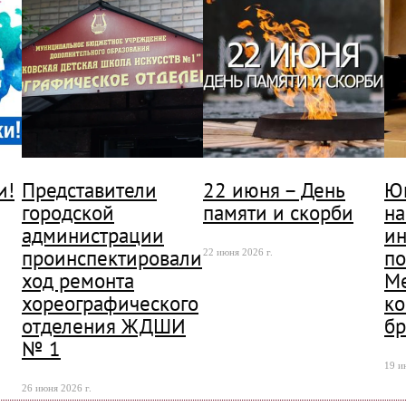
и!
Представители
22 июня – День
Ю
городской
памяти и скорби
на
администрации
ин
проинспектировали
по
22 июня 2026 г.
ход ремонта
М
хореографического
ко
отделения ЖДШИ
бр
№ 1
19 и
26 июня 2026 г.