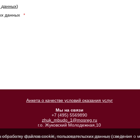
х данных
)
ных данных
*
Анкета о качестве условий оказания услуг
Мы на связи
+7 (495) 5569890
zhuk_mbudo_1@mosreg.ru
г.о. Жуковский Молодежная,10
а обработку файлов cookie, пользовательских данных (сведения о м
лнительного образования «Жуковская детская школа искусств № 1»