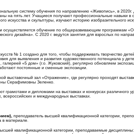
ональную систему обучения по направлению «Живопись», в 2020г.
ны на пять лет. Учащиеся получают профессиональные навыки в о
го искусства и скульптуры, изучают историю изобразительного иск
 осуществляется обучение по общеразвивающим программам «Осн
еского дизайна». С 2020 г. ведутся занятия для взрослых по нап
усств № 1 создано для того, чтобы поддерживать творчество дете
вия для выявления и развития художественного потенциала у дете
 галереей «5 дом» (г.о. Жуковский), регулярно обновляем экспозиц
работают постоянные и сменные экспозиции.
ской выставочный зал «Отражение», где регулярно проходят выставк
лины Серафимовны Зеленко.
ют грамотами и дипломами на выставках и конкурсах различного 
х, всероссийских и международных выставках.
нием),
преподаватель высшей квалификационной категории, препо
а в материале.
ысшей квалификационной категории, преподаваемые дисциплины: 