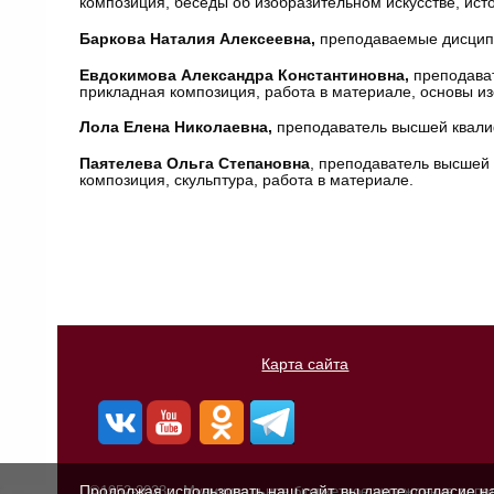
композиция, беседы об изобразительном искусстве, ист
Баркова Наталия Алексеевна,
преподаваемые дисципл
Евдокимова Александра Константиновна,
преподават
прикладная композиция, работа в материале, основы из
Лола Елена Николаевна,
преподаватель высшей квали
Паятелева Ольга Степановна
, преподаватель высшей
композиция, скульптура, работа в материале.
Карта сайта
Продолжая использовать наш сайт, вы даете согласие н
©1952-2023г., Муниципальное бюджетное учреждение допо