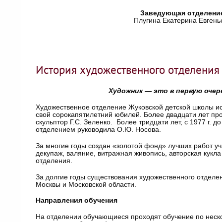
Заведующая отделени
Плугина Екатерина Евгень
История художественного отделения
Художник — это в первую очер
Художественное отделение Жуковской детской школы иск
свой сорокапятилетний юбилей. Более двадцати лет про
скульптор Г.С. Зеленко. Более тридцати лет, с 1977 г. 
отделением руководила О.Ю. Носова.
За многие годы создан «золотой фонд» лучших работ уч
декупаж, валяние, витражная живопись, авторская кукл
отделения.
За долгие годы существования художественного отделен
Москвы и Московской области.
Направления обучения
На отделении обучающиеся проходят обучение по нес