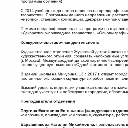
программы обучения).
C 2014 учебного года школа перешла на предпрофесси
творчество». Программы данного направления рассчита
живописи, станковой композиции, декоративно-прикладно
Помимо предпрофессиональных программ на отделении
«Декоративно-прикладное творчество», «Основы графич
Конкурсно-выставочная деятельность
Художественное отделение Жуковской детской школы иск
художественного обучения, создавать необходимые усло
(г. Москва), Международной детской картинной галереей,
школе существует выставка «Одной картины», а также 
В здании школы на Мичурина, 13 с 2017 г. открыт город
постоянная экспозиция скульптурных работ памяти Га
Высокий уровень подготовки учащихся ежегодно отмеча
ежегодно участвуют и побеждают в городских, областны
Преподаватели отделения
Плугина Екатерина Евгеньевна (заведующая отделе
композиция, прикладная композиция, скульптура, работ
Барышникова Наталия Михайловна,
преподаватель в