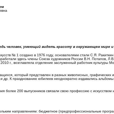
ем
евна
едь человек, умеющий видеть красоту в окружающем мире и 
усств № 1 создано в 1976 году, основателями стали С.Я. Ракиткин
работали здесь члены Союза художников России В.Н. Потапов, Л.В
до 2010 г., возглавляла отделение заслуженный работник культуры М
ащихся, который представлен в разных живописных, графических и 
а и др. К празднованию юбилеев неоднократно издавались альбомы 
ия более 200 выпускников связали свою профессию с искусством и 
кольким направлениям: бюджетное (предпрофессиональные програ