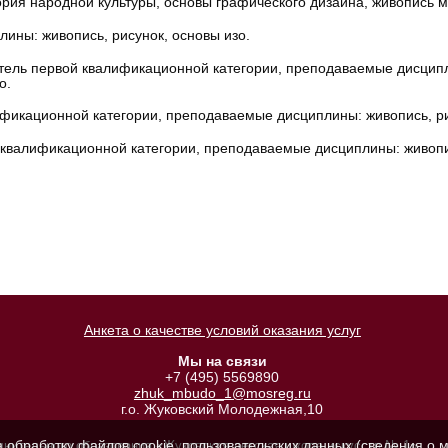
ория народной культуры, основы графического дизайна, живопись 
ины: живопись, рисунок, основы изо.
ель первой квалификационной категории, преподаваемые дисципли
о.
фикационной категории, преподаваемые дисциплины: живопись, ри
 квалификационной категории, преподаваемые дисциплины: живопис
Анкета о качестве условий оказания услуг
Мы на связи
+7 (495) 5569890
zhuk_mbudo_1@mosreg.ru
г.о. Жуковский Молодежная,10
а обработку файлов cookie, пользовательских данных (сведения о м
лнительного образования «Жуковская детская школа искусств № 1»