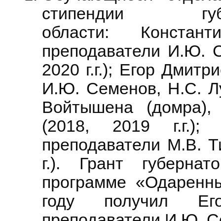
стипендии губ
области: Констан
преподаватели И.Ю. С
2020 г.г.); Егор Дмитр
И.Ю. Семенов, Н.С. Л
Войтышена (домра), 
(2018, 2019 г.г.);
преподаватели М.В. Т
г.). Грант губерна
программе «Одаренн
году получил Его
преподаватели И.Ю. С