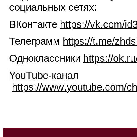
социальных сетях:
ВКонтакте
https://vk.com/i
Телеграмм
https://t.me/zhds
Одноклассники
https://ok.r
YouTube
-канал
https
://
www
.
youtube
.
com
/
ch