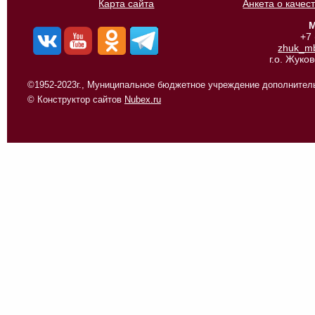
Карта сайта
Анкета о качес
М
+7
zhuk_m
г.о. Жуко
©1952-2023г., Муниципальное бюджетное учреждение дополнитель
© Конструктор сайтов
Nubex.ru