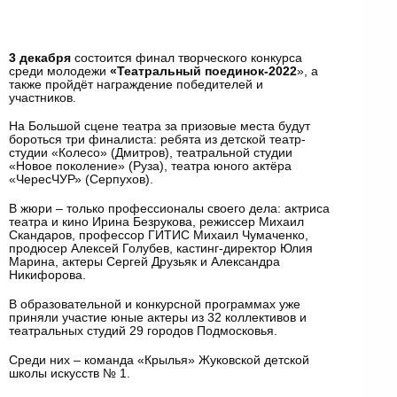
3 декабря
состоится финал творческого конкурса
среди молодежи
«Театральный поединок-2022
», а
также пройдёт награждение победителей и
участников.
На Большой сцене театра за призовые места будут
бороться три финалиста: ребята из детской театр-
студии «Колесо» (Дмитров), театральной студии
«Новое поколение» (Руза), театра юного актёра
«ЧересЧУР» (Серпухов).
В жюри – только профессионалы своего дела: актриса
театра и кино Ирина Безрукова, режиссер Михаил
Скандаров, профессор ГИТИС Михаил Чумаченко,
продюсер Алексей Голубев, кастинг-директор Юлия
Марина, актеры Сергей Друзьяк и Александра
Никифорова.
В образовательной и конкурсной программах уже
приняли участие юные актеры из 32 коллективов и
театральных студий 29 городов Подмосковья.
Среди них – команда «Крылья» Жуковской детской
школы искусств № 1.