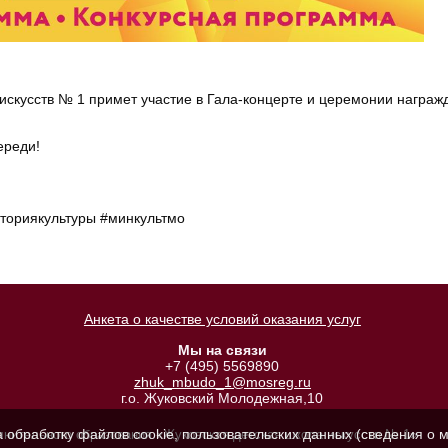
искусств № 1 примет участие в Гала-концерте и церемонии награж
ереди!
ториякультуры #минкультмо
Анкета о качестве условий оказания услуг
Мы на связи
+7 (495) 5569890
zhuk_mbudo_1@mosreg.ru
г.о. Жуковский Молодежная,10
а обработку файлов cookie, пользовательских данных (сведения о м
лнительного образования «Жуковская детская школа искусств № 1»