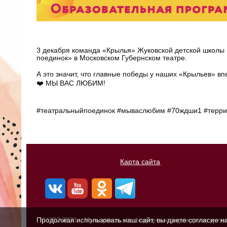
3 декабря команда «Крылья» Жуковской детской школы 
поединок» в Московском Губернском театре.
А это значит, что главные победы у наших «Крыльев» вп
❤️ МЫ ВАС ЛЮБИМ!
#театральныйпоединок #мываслюбим #70ждши1 #терри
Карта сайта
Продолжая использовать наш сайт, вы даете согласие н
©1952-2023г., Муниципальное бюджетное учреждение допо