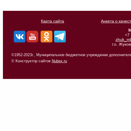
Карта сайта
Анкета о качес
М
+7
zhuk_m
г.о. Жуко
©1952-2023г., Муниципальное бюджетное учреждение дополнитель
© Конструктор сайтов
Nubex.ru