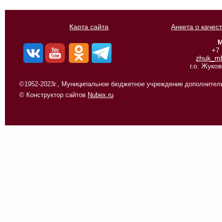
Карта сайта
Анкета о качес
М
+7
zhuk_m
г.о. Жуко
©1952-2023г., Муниципальное бюджетное учреждение дополнитель
© Конструктор сайтов
Nubex.ru