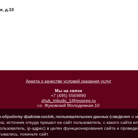
, д.10
Анкета о качестве условий оказания услуг
Мы на связи
+7 (495) 5569890
zhuk_mbudo_1@mosreg.ru
г.о. Жуковский Молодежная,10
а обработку файлов cookie, пользовательских данных (сведения о м
лнительного образования «Жуковская детская школа искусств № 1»
а; источник откуда пришел на сайт пользователь; с какого сайта и
пользователь; ip-адрес) в целях функционирования сайта и проведе
ывались, покиньте сайт.