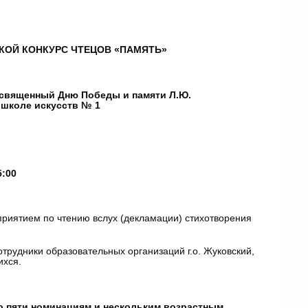
ДСКОЙ КОНКУРС ЧТЕЦОВ «ПАМЯТЬ»
освященный Дню Победы и памяти Л.Ю.
 школе искусств № 1
:00
риятием по чтению вслух (декламации) стихотворения
трудники образовательных организаций г.о. Жуковский,
ихся.
о пяти номинациям и нескольким возрастным