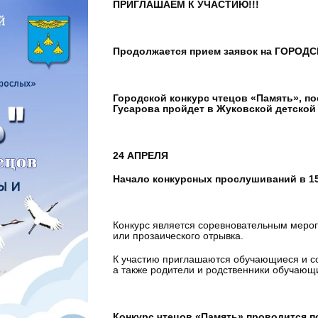
ПРИГЛАШАЕМ К УЧАСТИЮ!!!
Продолжается прием заявок на ГОРО
Городской конкурс чтецов «Память», п
Гусарова пройдет в Жуковской детской
24 АПРЕЛЯ
Начало конкурсных прослушиваний в 15
Конкурс является соревновательным мероп
или прозаического отрывка.
К участию приглашаются обучающиеся и со
а также родители и родственники обучающ
Конкурс чтецов «Память» проводится п