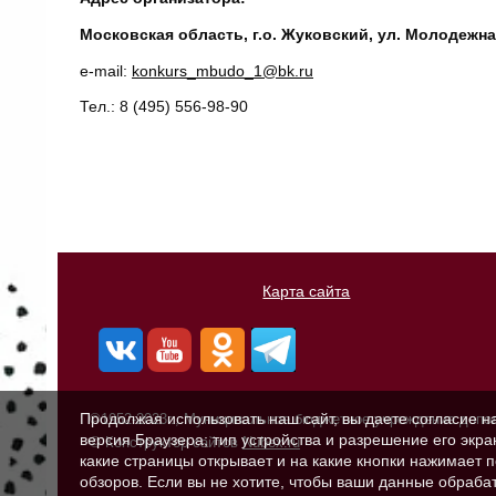
Московская область, г.о. Жуковский, ул. Молодежная
e-mail:
konkurs_mbudo_1@bk.ru
Тел.: 8 (495) 556-98-90
Карта сайта
Продолжая использовать наш сайт, вы даете согласие н
©1952-2023г., Муниципальное бюджетное учреждение допо
версия Браузера; тип устройства и разрешение его экран
© Конструктор сайтов
Nubex.ru
какие страницы открывает и на какие кнопки нажимает 
обзоров. Если вы не хотите, чтобы ваши данные обрабат