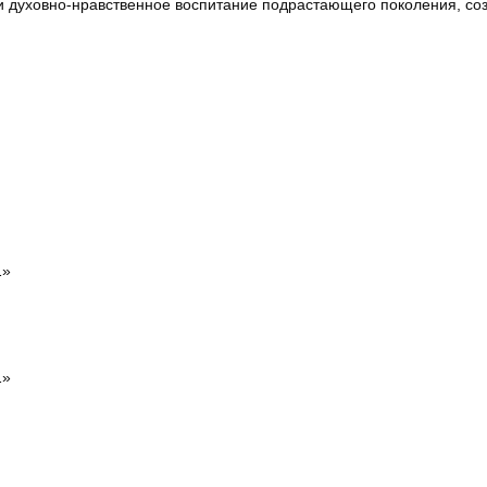
и духовно-нравственное воспитание подрастающего поколения, со
1
»
1»