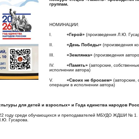
группам.
НОМИНАЦИИ:
I.
«Герой»
(произведения Л.Ю. Гуса
II.
«День Победы»
(произведения ко
III.
«Землянка»
(произведения авторо
IV.
«Память»
(авторские, собственны
исполнении автора)
V.
«Своих не бросаем»
(авторские,
операции в исполнении автора)
ультуры для детей и взрослых» и Года единства народов Рос
22 году среди обучающихся и преподавателей МБУДО ЖДШИ № 1. В 
.Ю. Гусарова.