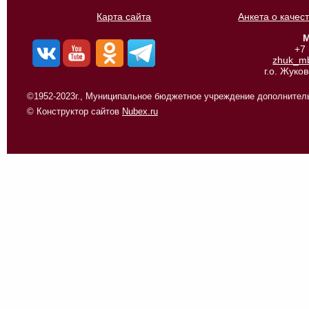
Карта сайта
Анкета о качес
М
+7
zhuk_m
г.о. Жуко
©1952-2023г., Муниципальное бюджетное учреждение дополнитель
© Конструктор сайтов
Nubex.ru