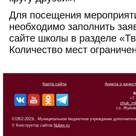
Для посещения мероприят
необходимо заполнить заяв
сайте школы в разделе «Т
Количество мест ограничен
Карта сайта
Анкета о качес
М
+7
zhuk_m
г.о. Жуко
©1952-2023г., Муниципальное бюджетное учреждение дополнитель
© Конструктор сайтов
Nubex.ru