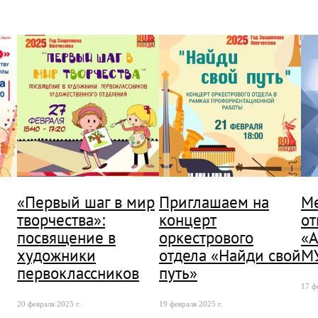
«Первый шаг в мир
Приглашаем на
М
творчества»:
концерт
от
посвящение в
оркестрового
«
художники
отдела «Найди свой
М
первоклассников
путь»
17 ф
20 февраля 2025 г.
19 февраля 2025 г.