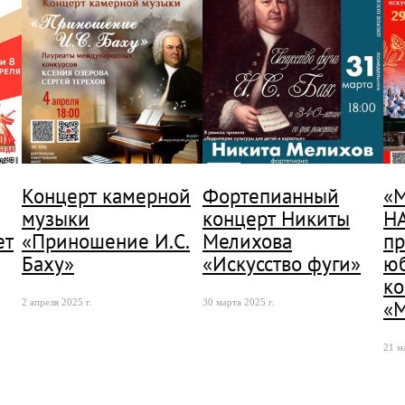
Концерт камерной
Фортепианный
«
музыки
концерт Никиты
Н
ет
«Приношение И.С.
Мелихова
пр
Баху»
«Искусство фуги»
ю
ко
«
2 апреля 2025 г.
30 марта 2025 г.
21 м