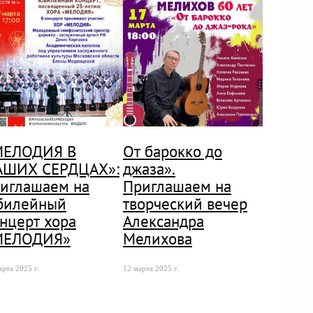
МЕЛОДИЯ В
От барокко до
АШИХ СЕРДЦАХ»:
джаза».
иглашаем на
Приглашаем на
билейный
творческий вечер
нцерт хора
Александра
МЕЛОДИЯ»
Мелихова
арта 2025 г.
12 марта 2025 г.