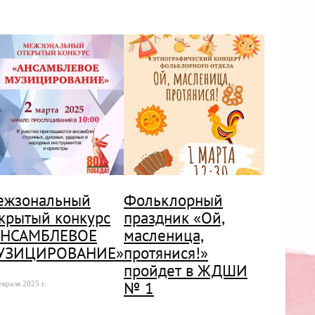
ежзональный
Фольклорный
крытый конкурс
праздник «Ой,
АНСАМБЛЕВОЕ
масленица,
УЗИЦИРОВАНИЕ»
протянися!»
пройдет в ЖДШИ
№ 1
евраля 2025 г.