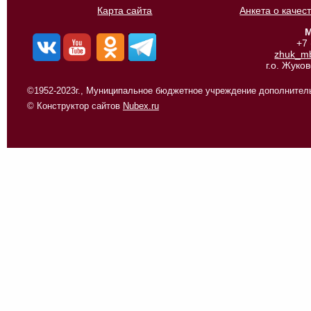
Карта сайта
Анкета о качес
М
+7
zhuk_m
г.о. Жуко
©1952-2023г., Муниципальное бюджетное учреждение дополнитель
© Конструктор сайтов
Nubex.ru