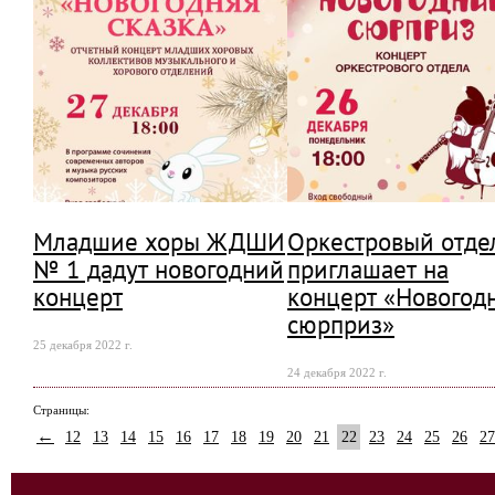
Младшие хоры ЖДШИ
Оркестровый отде
№ 1 дадут новогодний
приглашает на
концерт
концерт «Новогод
сюрприз»
25 декабря 2022 г.
24 декабря 2022 г.
Страницы:
←
12
13
14
15
16
17
18
19
20
21
22
23
24
25
26
27