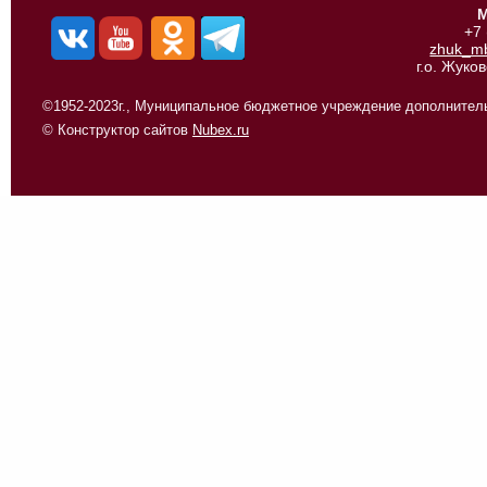
М
+7
zhuk_m
г.о. Жуко
©1952-2023г., Муниципальное бюджетное учреждение дополнитель
© Конструктор сайтов
Nubex.ru