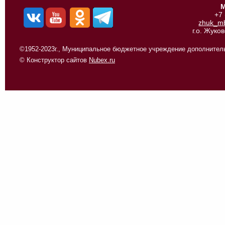
М
+7
zhuk_m
г.о. Жуко
©1952-2023г., Муниципальное бюджетное учреждение дополнитель
© Конструктор сайтов
Nubex.ru