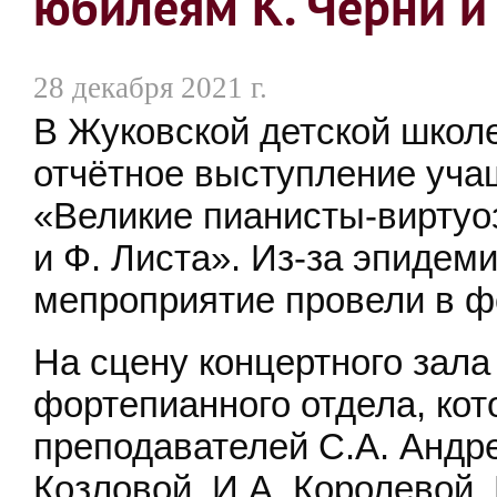
юбилеям К. Черни и 
28 декабря 2021 г.
В Жуковской детской школ
отчётное выступление уча
«Великие пианисты-виртуоз
и Ф. Листа». Из-за эпидем
мепроприятие провели в ф
На сцену концертного зал
фортепианного отдела, кот
преподавателей С.А. Андре
Козловой, И.А. Королевой, 