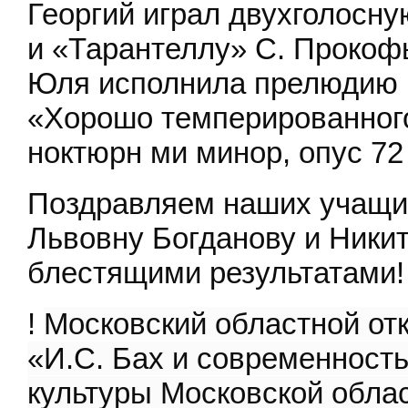
Георгий играл двухголосну
и «Тарантеллу» С. Прокофь
Юля исполнила прелюдию и 
«Хорошо темперированного
ноктюрн ми минор, опус 72
Поздравляем наших учащи
Львовну Богданову и Ники
блестящими результатами!
!
Московский областной от
«И.С.
Бах
и
современност
культуры Московской облас