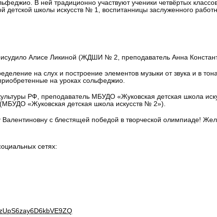
льфеджио. В ней традиционно участвуют ученики четвёртых классов 
ой детской школы искусств № 1, воспитанницы заслуженного рабо
рисудило Алисе Ликиной (ЖДШИ № 2, преподаватель Анна Констант
деление на слух и построение элементов музыки от звука и в тонал
 приобретенные на уроках сольфеджио.
ультуры РФ, преподаватель МБУДО «Жуковская детская школа иск
. (МБУДО «Жуковская детская школа искусств № 2»).
 Валентиновну с блестящей победой в творческой олимпиаде! Жел
оциальных сетях:
tzUpS
6
zay
6
D
6
kbVE
9
ZQ