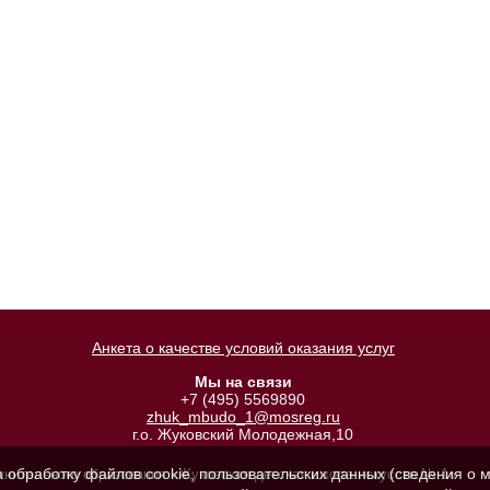
Анкета о качестве условий оказания услуг
Мы на связи
+7 (495) 5569890
zhuk_mbudo_1@mosreg.ru
г.о. Жуковский Молодежная,10
а обработку файлов cookie, пользовательских данных (сведения о м
лнительного образования «Жуковская детская школа искусств № 1»