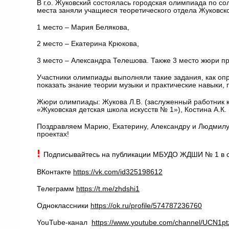
В г.о. Жуковский состоялась городская олимпиада по со
места заняли учащиеся теоретического отдела Жуковск
1 место – Мария Белякова,
2 место – Екатерина Крюкова,
3 место – Александра Телешова. Также 3 место жюри п
Участники олимпиады выполняли такие задания, как опре
показать знание теории музыки и практические навыки,
Жюри олимпиады: Жукова Л.В. (заслуженный работник к
«Жуковская детская школа искусств № 1»), Костина А.К
Поздравляем Марию, Екатерину, Александру и Людмилу
проектах!
!
Подписывайтесь на публикации МБУДО ЖДШИ № 1 в с
ВКонтакте
https://vk.com/id325198612
Телеграмм
https://t.me/zhdshi1
Одноклассники
https://ok.ru/profile/574787236760
YouTube
-канал
https
://
www
.
youtube
.
com
/
channel
/
UCN
1
p