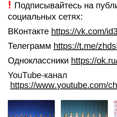
!
Подписывайтесь на пуб
социальных сетях:
ВКонтакте
https://vk.com/i
Телеграмм
https://t.me/zhds
Одноклассники
https://ok.r
YouTube
-канал
https
://
www
.
youtube
.
com
/
ch