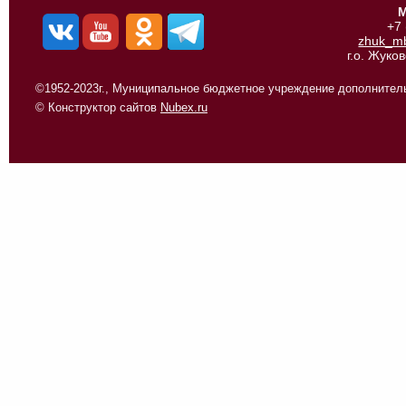
М
+7
zhuk_m
г.о. Жуко
©1952-2023г., Муниципальное бюджетное учреждение дополнитель
© Конструктор сайтов
Nubex.ru