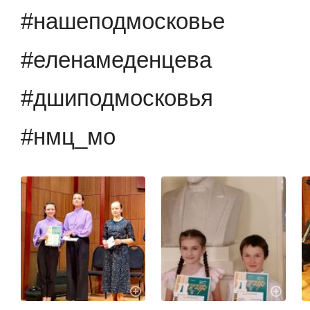
#нашеподмосковье
#еленамеденцева
#дшиподмосковья
#нмц_мо