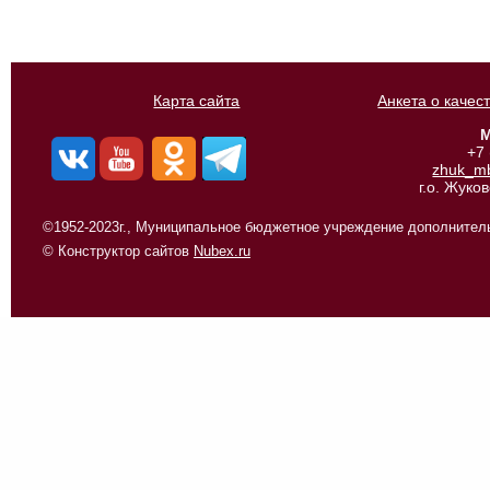
Карта сайта
Анкета о качес
М
+7
zhuk_m
г.о. Жуко
©1952-2023г., Муниципальное бюджетное учреждение дополнитель
© Конструктор сайтов
Nubex.ru