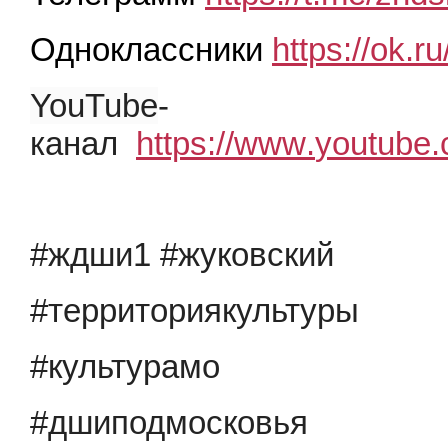
Одноклассники
https://ok.r
YouTube
-
канал
https
://
www
.
youtube
.
#ждши1 #жуковский
#территориякультуры
#культурамо
#дшиподмосковья