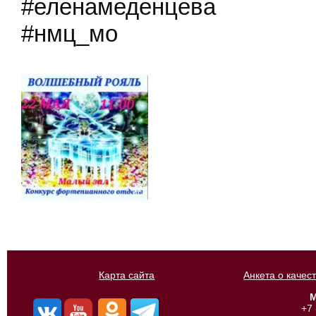
#еленамеденцева
#нмц_мо
Карта сайта
Анкета о качес
М
+7