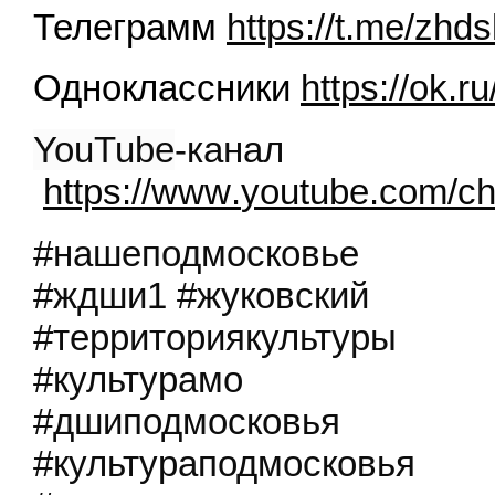
Телеграмм
https://t.me/zhds
Одноклассники
https://ok.r
YouTube
-канал
https
://
www
.
youtube
.
com
/
ch
#нашеподмосковье
#ждши1 #жуковский
#территориякультуры
#культурамо
#дшиподмосковья
#культураподмосковья