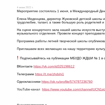
4 июня 2022 г.
Мероприятие состоялось 1 июня, в Международный Ден
Елена Меденцева, директор Жуковской детской школы ис
трудолюбие, талант, а также большую роль родителей и 
На сцене концертного зала нашей школы искусств выст
музыкального отделения. Провели концерт преподавате
Программа работы летней творческой школы опублико
Приглашаем всех желающих на нашу территорию культ
!
Подписывайтесь на публикации МБУДО ЖДШИ № 1 в с
ВКонтакте
https://vk.com/id325198612
Телеграмм
https://t.me/zhdshi1
Одноклассники
https://ok.ru/profile/574787236760
YouTube
-канал
https
://
www
.
youtube
.
com
/
channel
/
UCN
1
p
#нашеподмосковье