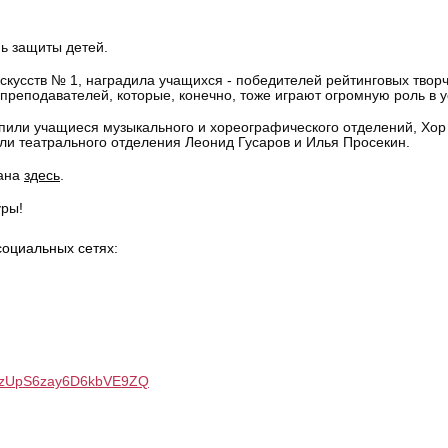
ь защиты детей.
кусств № 1, наградила учащихся - победителей рейтинговых творче
преподавателей, которые, конечно, тоже играют огромную роль в у
упили учащиеся музыкального и хореографического отделений, Хор
ли театрального отделения Леонид Гусаров и Илья Просекин.
вана
здесь
.
уры!
оциальных сетях:
tzUpS
6
zay
6
D
6
kbVE
9
ZQ