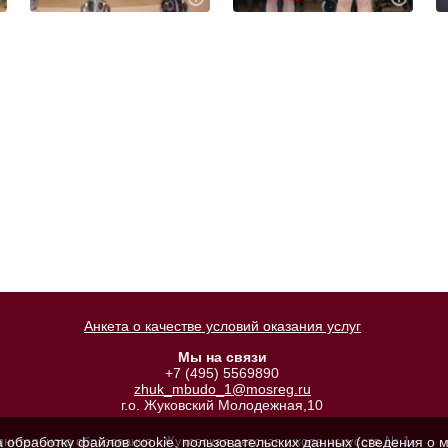
Анкета о качестве условий оказания услуг
Мы на связи
+7 (495) 5569890
zhuk_mbudo_1@mosreg.ru
г.о. Жуковский Молодежная,10
а обработку файлов cookie, пользовательских данных (сведения о м
лнительного образования «Жуковская детская школа искусств № 1»