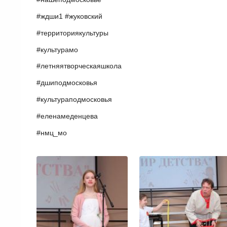
#ждши1 #жуковский
#территориякультуры
#культурамо
#
летняятворческаяшкола
#дшиподмосковья
#культураподмосковья
#еленамеденцева
#нмц_мо