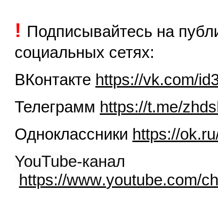
!
Подписывайтесь на пуб
социальных сетях:
ВКонтакте
https://vk.com/i
Телеграмм
https://t.me/zhds
Одноклассники
https://ok.r
YouTube
-канал
https
://
www
.
youtube
.
com
/
ch