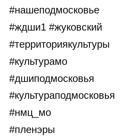
#нашеподмосковье
#ждши1 #жуковский
#территориякультуры
#культурамо
#дшиподмосковья
#культураподмосковья
#нмц_мо
#пленэры