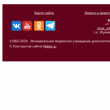
Карта сайта
Анкета о качес
М
+7
zhuk_m
г.о. Жуко
©1952-2023г., Муниципальное бюджетное учреждение дополнитель
© Конструктор сайтов
Nubex.ru