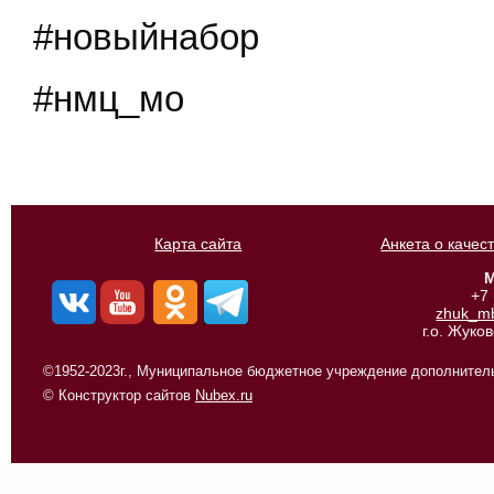
#новыйнабор
#нмц_мо
Карта сайта
Анкета о качес
М
+7
zhuk_m
г.о. Жуко
©1952-2023г., Муниципальное бюджетное учреждение дополнитель
© Конструктор сайтов
Nubex.ru