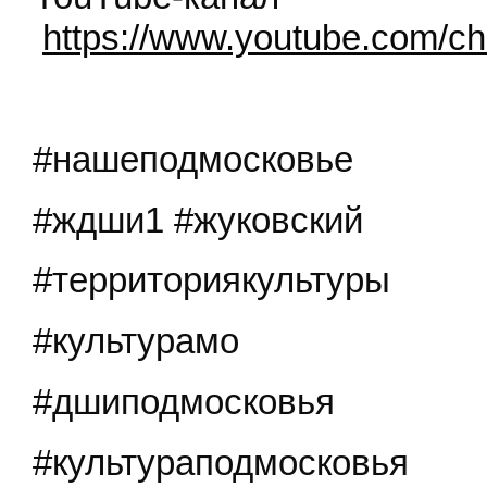
https://www.youtube.com
#нашеподмосковье
#ждши1 #жуковский
#территориякультуры
#культурамо
#дшиподмосковья
#культураподмосковья