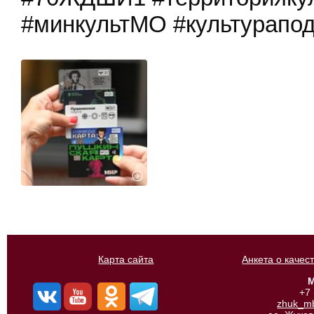
#минкультМО #культурапо
Карта сайта
Анкета о качес
М
+7
zhuk_m