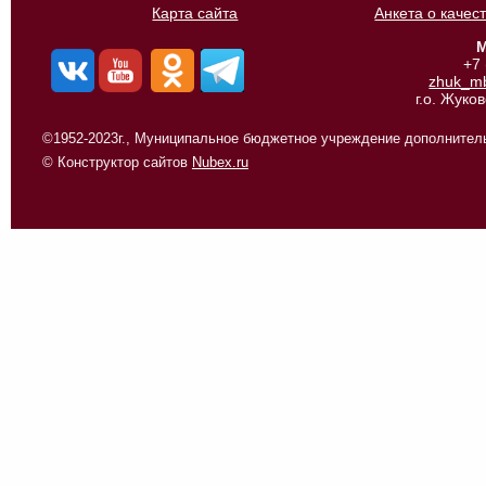
Карта сайта
Анкета о качес
М
+7
zhuk_m
г.о. Жуко
©1952-2023г., Муниципальное бюджетное учреждение дополнитель
© Конструктор сайтов
Nubex.ru