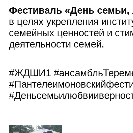
Фестиваль «День семьи,
в целях укрепления инстит
семейных ценностей и сти
деятельности семей.
#ЖДШИ1 #ансамбльТерем
#Пантелеимоновскийфест
#Деньсемьилюбвииверност