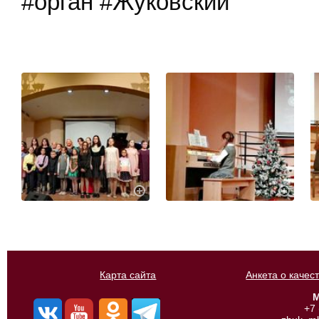
#орган #Жуковский
Карта сайта
Анкета о качес
М
+7