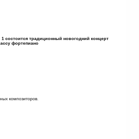
а
 1 состоится традиционный новогодний концерт
лассу фортепиано
жных композиторов.