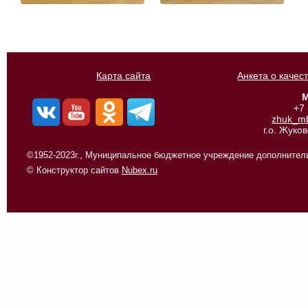
Карта сайта
Анкета о качес
М
+7
zhuk_m
г.о. Жуко
©1952-2023г., Муниципальное бюджетное учреждение дополнитель
© Конструктор сайтов
Nubex.ru