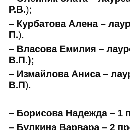
Р.В.
);
– Курбатова Алена – лау
П.
),
– Власова Емилия – лаур
В.П.);
– Измайлова Аниса – лау
В.П
).
– Борисова Надежда – 1
– Булкина Варвара – 2 п