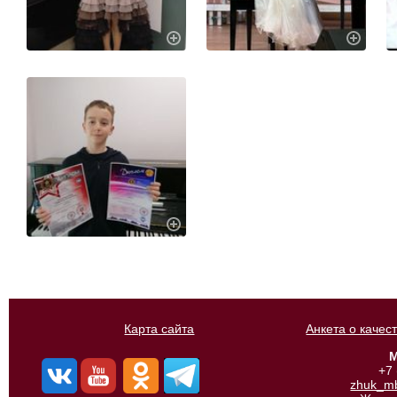
Карта сайта
Анкета о качес
М
+7
zhuk_m