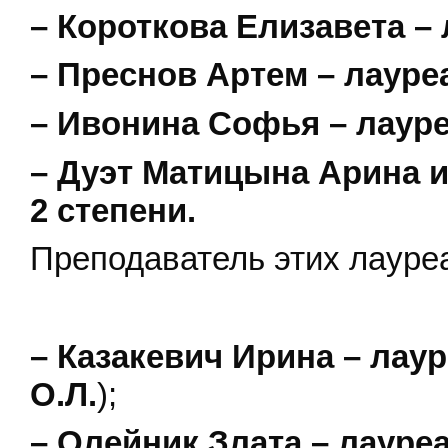
– Короткова Елизавета – 
– Преснов Артем – лауреа
– Ивонина Софья – лауре
– Дуэт Матицына Арина и
2 степени.
Преподаватель этих лауре
– Казакевич Ирина – лаур
О.Л.
);
– Олейник Злата – лауре