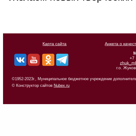
Карта сайта
Анкета о качес
М
+7
zhuk_m
г.о. Жуко
©1952-2023г., Муниципальное бюджетное учреждение дополнитель
© Конструктор сайтов
Nubex.ru