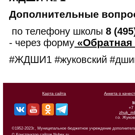
Дополнительные вопрос
по телефону школы
8 (495
- через форму
«Обратная
#ЖДШИ1 #жуковский #дши
Карта сайта
Анкета о качес
М
+7
zhuk_m
г.о. Жуко
©1952-2023г., Муниципальное бюджетное учреждение дополнитель
© Конструктор сайтов
Nubex.ru