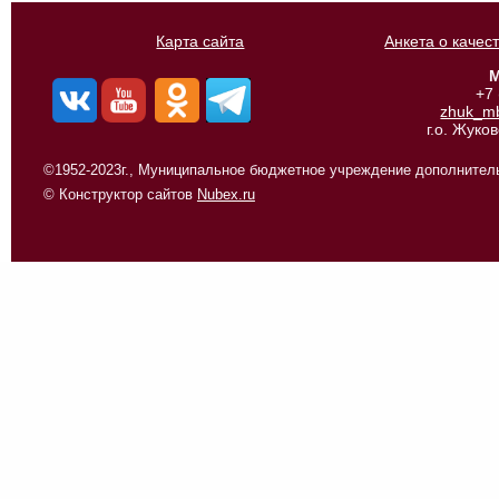
Карта сайта
Анкета о качес
М
+7
zhuk_m
г.о. Жуко
©1952-2023г., Муниципальное бюджетное учреждение дополнитель
© Конструктор сайтов
Nubex.ru