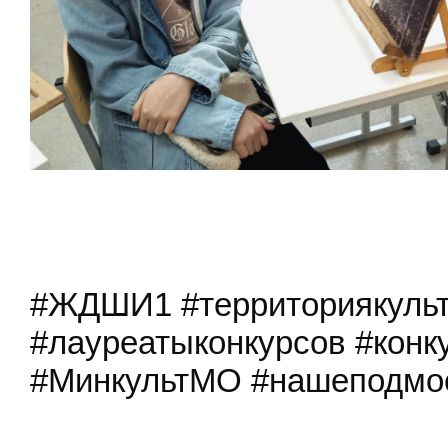
#ЖДШИ1 #территориякульт
#лауреатыконкурсов #конк
#МинкультМО #нашеподмо