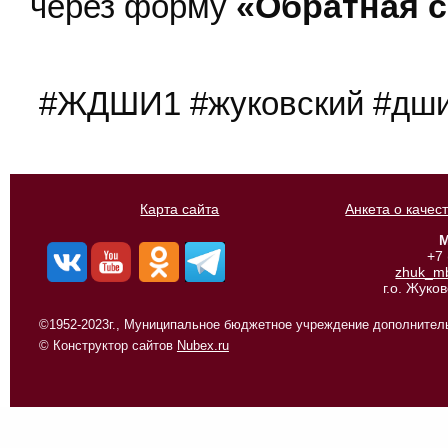
через форму
«Обратная 
#ЖДШИ1 #жуковский #дши
Карта сайта
Анкета о качес
М
+7
zhuk_m
г.о. Жуко
©1952-2023г., Муниципальное бюджетное учреждение дополнитель
© Конструктор сайтов
Nubex.ru