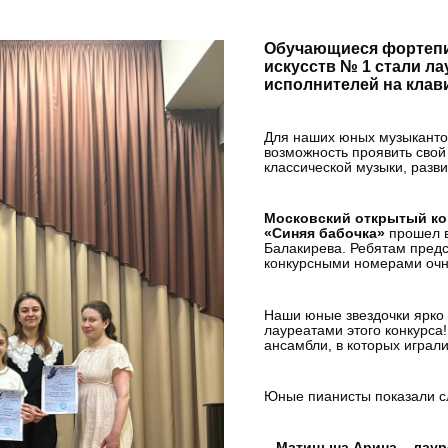
Обучающиеся фортепи
искусств № 1 стали ла
исполнителей на клав
Для наших юных музыкантов
возможность проявить свой
классической музыки, разви
Московский открытый ко
«Синяя бабочка»
прошел в
Балакирева. Ребятам предс
конкурсными номерами очно
Наши юные звездочки ярко 
лауреатами этого конкурса
ансамбли, в которых играл
Юные пианисты показали с
– Матицына Арина – лаур