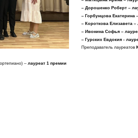
– Дорошенко Роберт – ла
– Горбунцова Екатерина –
– Короткова Елизавета – 
– Ивонина Софья – лауре
– Гурских Евдокия - лаур
Преподаватель лауреатов
ортепиано) –
лауреат 1 премии