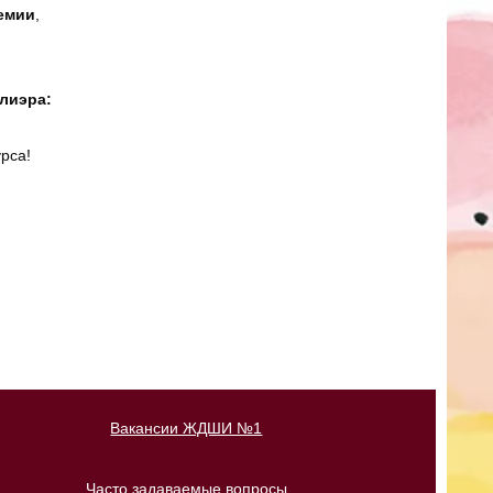
ремии
,
Глиэра:
урса!
Вакансии ЖДШИ №1
Часто задаваемые вопросы