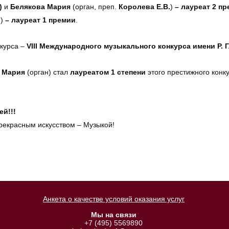
)
и
Белякова Мария
(орган, преп.
Королева Е.В.
)
– лауреат 2 п
н)
– лауреат 1 премии
.
нкурса –
VIII Международного музыкального конкурса имени Р. 
а Мария
(орган) стал
лауреатом 1 степени
этого престижного конк
й!!!
рекрасным искусством – Музыкой!
Анкета о качестве условий оказания услуг
Мы на связи
+7 (495) 5569890