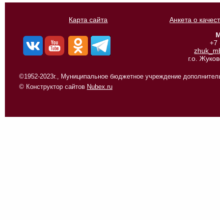
Карта сайта
Анкета о качес
М
+7
zhuk_m
г.о. Жуко
©1952-2023г., Муниципальное бюджетное учреждение дополнитель
© Конструктор сайтов
Nubex.ru