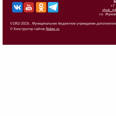
М
+7
zhuk_m
г.о. Жуко
©1952-2023г., Муниципальное бюджетное учреждение дополнитель
© Конструктор сайтов
Nubex.ru