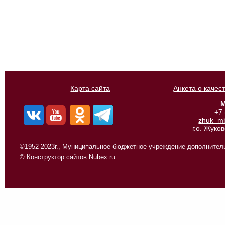
Карта сайта
Анкета о качес
М
+7
zhuk_m
г.о. Жуко
©1952-2023г., Муниципальное бюджетное учреждение дополнитель
© Конструктор сайтов
Nubex.ru