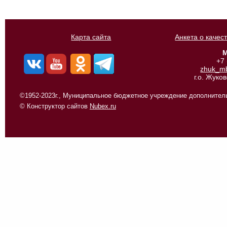
Карта сайта
Анкета о качес
М
+7
zhuk_m
г.о. Жуко
©1952-2023г., Муниципальное бюджетное учреждение дополнитель
© Конструктор сайтов
Nubex.ru