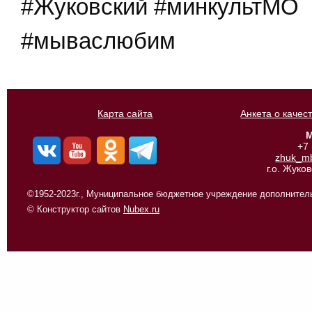
#Жуковский #минкультМО
#мываслюбим
Карта сайта
Анкета о качес
М
+7
zhuk_m
г.о. Жуко
©1952-2023г., Муниципальное бюджетное учреждение дополнитель
© Конструктор сайтов
Nubex.ru