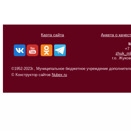
Карта сайта
Анкета о качес
М
+7
zhuk_m
г.о. Жуко
©1952-2023г., Муниципальное бюджетное учреждение дополнитель
© Конструктор сайтов
Nubex.ru