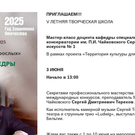
ПРИГЛАШАЕМ!!!
V ЛЕТНЯЯ ТВОРЧЕСКАЯ ШКОЛА
Мастер-класс доцента кафедры специал
консерватории им. П.И. Чайковского Се
искусств № 1
В рамках проекта «Территория культуры для
3 ИЮНЯ
Начало в 13:00
Секретами профессионального мастерства
международных конкурсов, преподаватель М
Чайковского
Сергей Дмитриевич Терехов
.
Как исполнитель камерной музыки Сергей Т
театра и струнным трио «Ludwig», выступал
Бельгии.
Ждем вас также с 1 по 10 июня на меропри