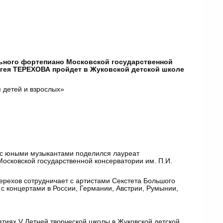
ьного фортепиано Московской государственной
ргея ТЕРЕХОВА пройдет в Жуковской детской школе
 детей и взрослых»
 с юными музыкантами поделился лауреат
осковской государственной консерватории им. П.И.
ерехов сотрудничает с артистами Секстета Большого
 с концертами в России, Германии, Австрии, Румынии,
ятиях V Летней творческой школы в Жуковской детской