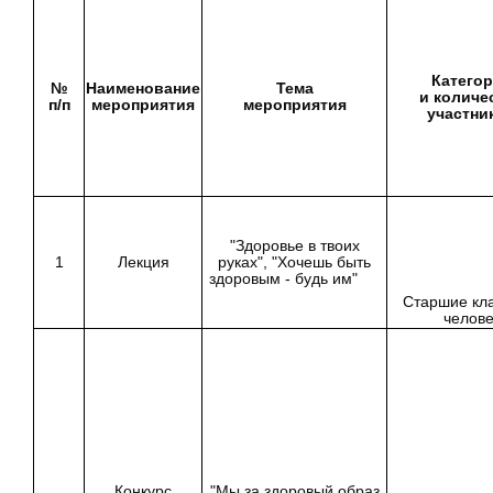
Катего
№
Наименование
Тема
и количе
п/п
мероприятия
мероприятия
участни
"Здоровье в твоих
1
Лекция
руках", "Хочешь быть
здоровым - будь им"
Старшие кла
челове
Конкурс
"Мы за здоровый образ