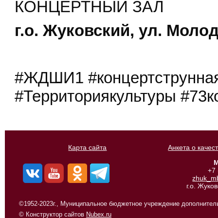
КОНЦЕРТНЫЙ ЗАЛ
г.о. Жуковский, ул. Молод
#ЖДШИ1 #концертструнная
#Территориякультуры #73к
Карта сайта
Анкета о качес
М
+7
zhuk_m
г.о. Жуко
©1952-2023г., Муниципальное бюджетное учреждение дополнитель
© Конструктор сайтов
Nubex.ru