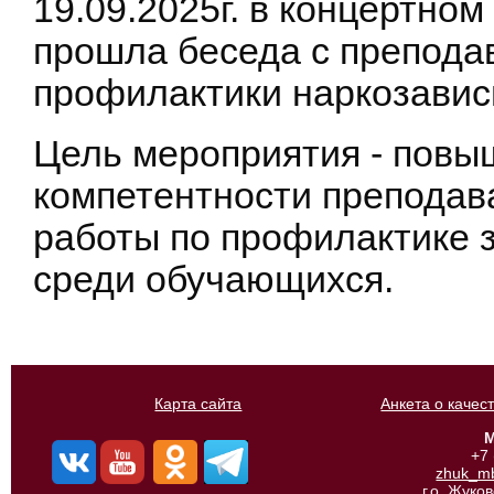
19.09.2025г. в концертн
прошла беседа с препода
профилактики наркозавис
Цель мероприятия - пов
компетентности преподав
работы по профилактике 
среди обучающихся.
Карта сайта
Анкета о качес
М
+7
zhuk_m
г.о. Жуко