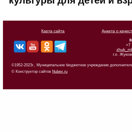
культуры для детей и вз
Карта сайта
Анкета о качес
М
+7
zhuk_m
г.о. Жуко
©1952-2023г., Муниципальное бюджетное учреждение дополнитель
© Конструктор сайтов
Nubex.ru