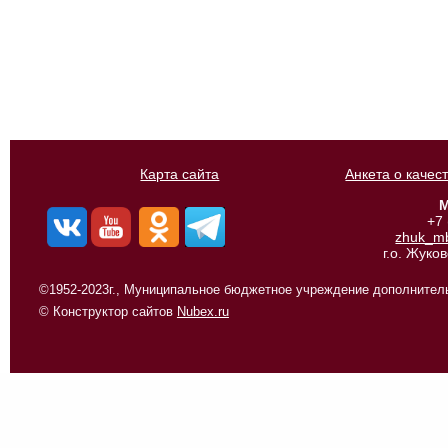
Карта сайта
Анкета о качес
М
+7
zhuk_m
г.о. Жуко
©1952-2023г., Муниципальное бюджетное учреждение дополнитель
© Конструктор сайтов
Nubex.ru